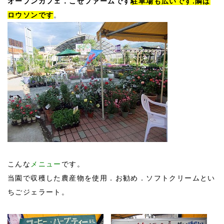
オープンカフェ．こせファームです
駐車場も広いです.隣は
ロウソンです
。
こんな
メニュー
です。
当園で収穫した農産物を使用．お勧め．ソフトクリームとい
ちごジェラート。