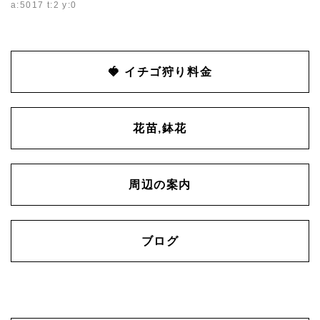
a:5017 t:2 y:0
🍓
イチゴ狩り料金
花苗,鉢花
周辺の案内
ブログ