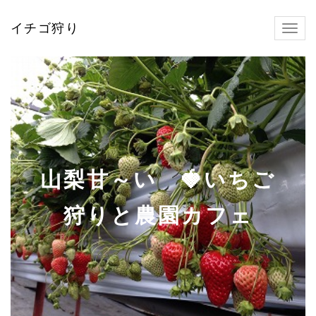
イチゴ狩り
Toggl
navig
山梨甘～い 🍓いちご
狩りと農園カフェ